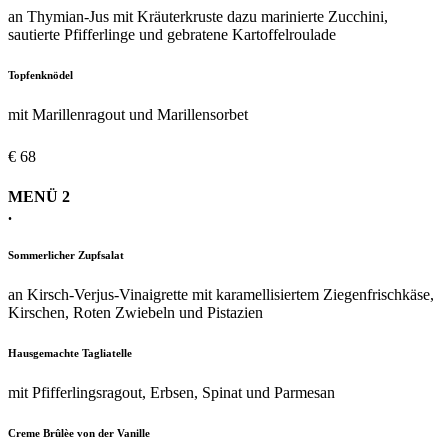
an Thymian-Jus mit Kräuterkruste dazu marinierte Zucchini,
sautierte Pfifferlinge und gebratene Kartoffelroulade
Topfenknödel
mit Marillenragout und Marillensorbet
€ 68
MENÜ 2
.
Sommerlicher Zupfsalat
an Kirsch-Verjus-Vinaigrette mit karamellisiertem Ziegenfrischkäse,
Kirschen, Roten Zwiebeln und Pistazien
Hausgemachte Tagliatelle
mit Pfifferlingsragout, Erbsen, Spinat und Parmesan
Creme Brûlèe von der Vanille